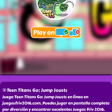
🎯Teen Titans Go: Jump Jousts
Juega Teen Titans Go: Jump Jousts en línea en
juegosfriv2016.com. Puedes jugar en pantalla completa
por diversión y encontrar excelentes Juegos Friv 2016.