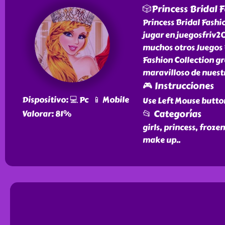
🎲Princess Bridal 
Princess Bridal Fashi
jugar en juegosfriv20
muchos otros Juegos F
Fashion Collection gr
maravilloso de nuestr
🎮 Instrucciones
Dispositivo: 💻 Pc 📱 Mobile
Use Left Mouse butto
📂 Categorías
Valorar: 81%
girls, princess, froze
make up
..