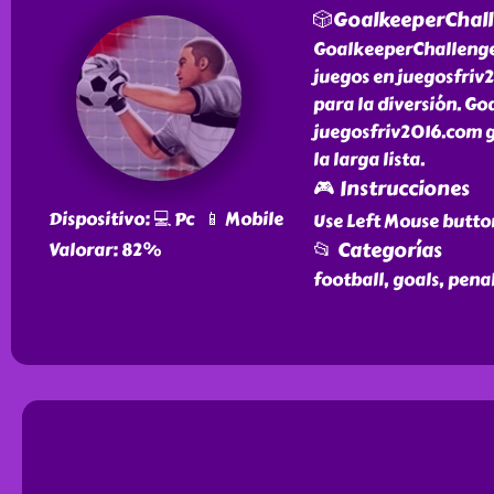
🎲GoalkeeperChal
GoalkeeperChallenge e
juegos en juegosfriv
para la diversión. Go
juegosfriv2016.com gr
la larga lista.
🎮 Instrucciones
Dispositivo: 💻 Pc 📱 Mobile
Use Left Mouse butto
📂 Categorías
Valorar: 82%
football, goals, penal