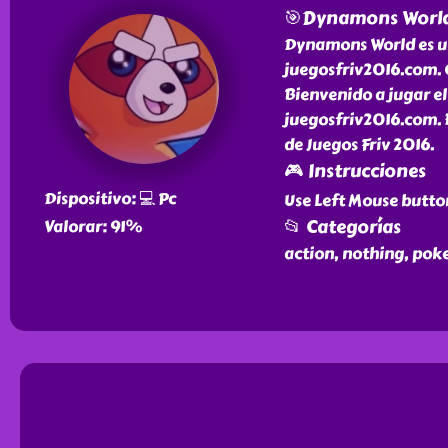
🎯Dynamons Worl
Dynamons World es un
juegosfriv2016.com. 
Bienvenido a jugar e
juegosfriv2016.com. E
de Juegos Friv 2016.
🎮 Instrucciones
Dispositivo: 💻 Pc
Use Left Mouse button
📂 Categorías
Valorar: 91%
action, nothing, po