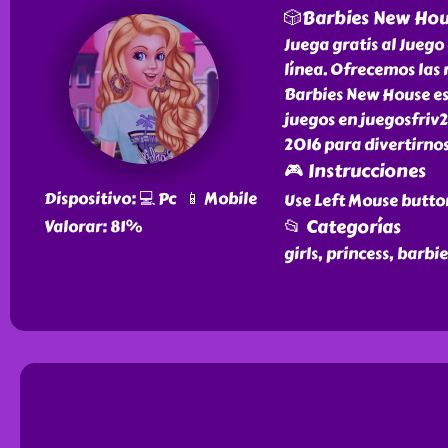
🎲Barbies New Ho
Juega gratis al Jueg
línea. Ofrecemos las 
Barbies New House es 
juegos en juegosfriv2
2016 para divertirnos
🎮 Instrucciones
Dispositivo: 💻 Pc 📱 Mobile
Use Left Mouse butto
📂 Categorías
Valorar: 81%
girls, princess, barbi